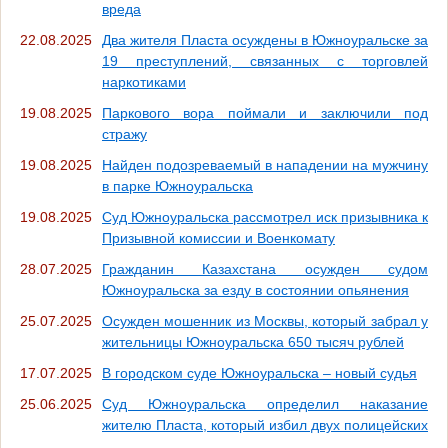
вреда
22.08.2025
Два жителя Пласта осуждены в Южноуральске за
19 преступлений, связанных с торговлей
наркотиками
19.08.2025
Паркового вора поймали и заключили под
стражу
19.08.2025
Найден подозреваемый в нападении на мужчину
в парке Южноуральска
19.08.2025
Суд Южноуральска рассмотрел иск призывника к
Призывной комиссии и Военкомату
28.07.2025
Гражданин Казахстана осужден судом
Южноуральска за езду в состоянии опьянения
25.07.2025
Осужден мошенник из Москвы, который забрал у
жительницы Южноуральска 650 тысяч рублей
17.07.2025
В городском суде Южноуральска – новый судья
25.06.2025
Суд Южноуральска определил наказание
жителю Пласта, который избил двух полицейских