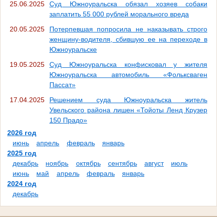
25.06.2025
Суд Южноуральска обязал хозяев собаки
заплатить 55 000 рублей морального вреда
20.05.2025
Потерпевшая попросила не наказывать строго
женщину-водителя, сбившую ее на переходе в
Южноуральске
19.05.2025
Суд Южноуральска конфисковал у жителя
Южноуральска автомобиль «Фольксваген
Пассат»
17.04.2025
Решением суда Южноуральска житель
Увельского района лишен «Тойоты Ленд Крузер
150 Прадо»
2026 год
июнь
апрель
февраль
январь
2025 год
декабрь
ноябрь
октябрь
сентябрь
август
июль
июнь
май
апрель
февраль
январь
2024 год
декабрь